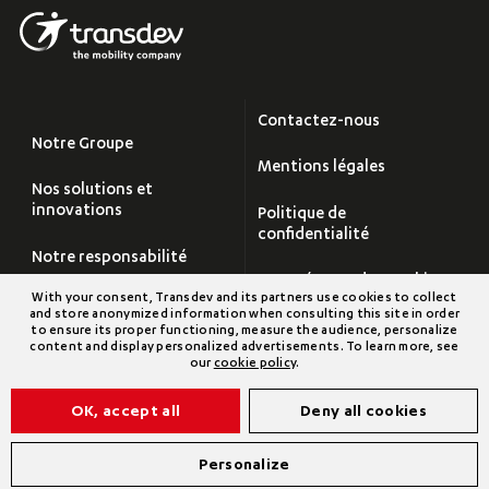
Contactez-nous
Notre Groupe
Mentions légales
Nos solutions et
innovations
Politique de
confidentialité
Notre responsabilité
Paramétrage des cookies
With your consent, Transdev and its partners use cookies to collect
Carrières
and store anonymized information when consulting this site in order
Plan du site
to ensure its proper functioning, measure the audience, personalize
content and display personalized advertisements. To learn more, see
Salle de Presse
our
cookie policy
.
Transdev Groupe
OK, accept all
Deny all cookies
©2026 Transdev
Personalize