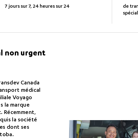
7 jours sur 7, 24 heures sur 24
de tra
spécial
l non urgent
Transdev Canada
ransport médical
iliale Voyago
us la marque
c. Récemment,
uis la société
es dont ses
itoba.