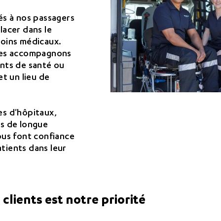
és à nos passagers
lacer dans le
soins médicaux.
 les accompagnons
ents de santé ou
et un lieu de
es d'hôpitaux,
ns de longue
ous font confiance
tients dans leur
 clients est notre priorité