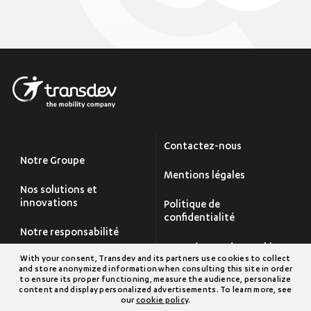
Contactez-nous
Notre Groupe
Mentions légales
Nos solutions et
innovations
Politique de
confidentialité
Notre responsabilité
Paramétrage des cookies
With your consent, Transdev and its partners use cookies to collect
Carrières
and store anonymized information when consulting this site in order
Plan du site
to ensure its proper functioning, measure the audience, personalize
content and display personalized advertisements. To learn more, see
Salle de Presse
our
cookie policy
.
Transdev Groupe