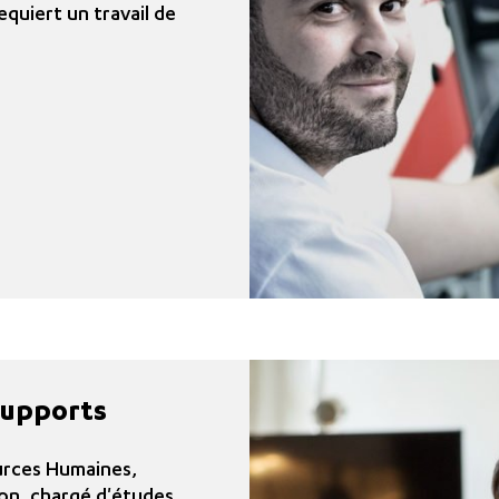
equiert un travail de
supports
urces Humaines,
on, chargé d'études