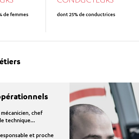
URS
CONDUCTEURS
5% de femmes
dont 25% de conductrices
étiers
opérationnels
 mécanicien, chef
le technique...
responsable et proche