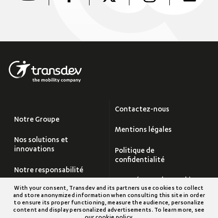
Contactez-nous
Notre Groupe
Mentions légales
Nos solutions et
innovations
Politique de
confidentialité
Notre responsabilité
Paramétrage des cookies
With your consent, Transdev and its partners use cookies to collect
Carrières
and store anonymized information when consulting this site in order
Plan du site
to ensure its proper functioning, measure the audience, personalize
content and display personalized advertisements. To learn more, see
Salle de Presse
our
cookie policy
.