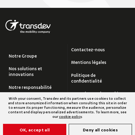
Contactez-nous
Notre Groupe
Mentions légales
Nos solutions et
innovations
Politique de
confidentialité
Notre responsabilité
Paramétrage des cookies
With your consent, Transdev and its partners use cookies to collect
Carrières
and store anonymized information when consulting this site in order
Plan du site
to ensure its proper functioning, measure the audience, personalize
content and display personalized advertisements. To learn more, see
Salle de Presse
our
cookie policy
.
Transdev Groupe
OK, accept all
Deny all cookies