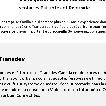
d’une quarantaine de routes pour les 
scolaires Patriotes et Riverside.
 entreprise familiale qui compte plus de 65 ans d’expérience da
la communauté en offrant un service fiable et sécuritaire pour l’
uivre ce travail important et d’accueillir 50 nouveaux collègues 
 Transdev
vinces et 1 territoire, Transdev Canada emploie près de
u transport urbain, scolaire, adapté, ferroviaire et médic
eur du futur système de métro léger Hurontario dans la
ue membre du consortium Mobilinx, et du futur métro On
sortium Connect 6ix.