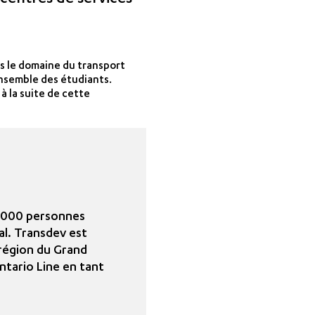
centres de services
ns le domaine du transport
ensemble des étudiants.
à la suite de cette
 6000 personnes
al. Transdev est
 région du Grand
tario Line en tant