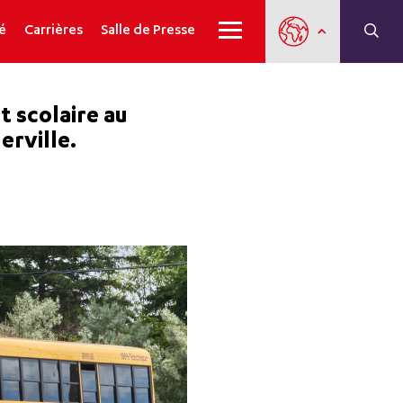
é
Carrières
Salle de Presse
 scolaire au
erville.