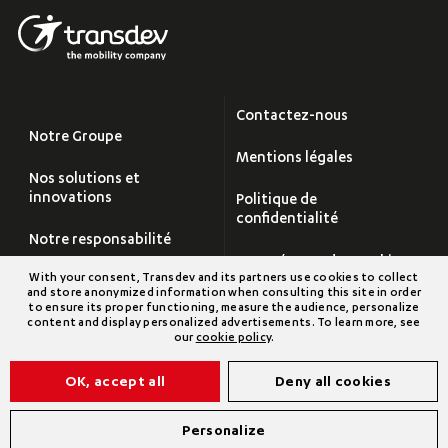
Contactez-nous
Notre Groupe
Mentions légales
Nos solutions et
innovations
Politique de
confidentialité
Notre responsabilité
Paramétrage des cookies
With your consent, Transdev and its partners use cookies to collect
Carrières
and store anonymized information when consulting this site in order
Plan du site
to ensure its proper functioning, measure the audience, personalize
content and display personalized advertisements. To learn more, see
Salle de Presse
our
cookie policy
.
Transdev Groupe
OK, accept all
Deny all cookies
©2026 Transdev
Personalize