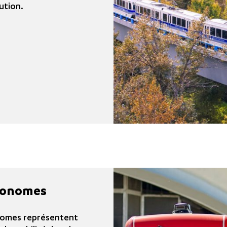
ution.
tonomes
nomes représentent