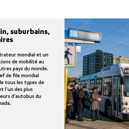
in, suburbains,
ires
érateur mondial et un
tions de mobilité au
autres pays du monde.
f de file mondial
de tous les types de
t l’un des plus
seurs d’autobus du
nada.