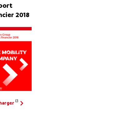
port
ncier 2018
harger