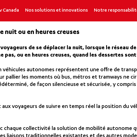
v Canada
Nos solutions et innovations
Notre responsabilit
e nuit ou en heures creuses
yageurs de se déplacer la nuit, lorsque le réseau de
ne pas, ou en heures creuses, quand les dessertes son
 en véhicules autonomes représentent une offre de tran
ur pallier les moments où bus, métros et tramways ne cir
rédéterminé, de façon silencieuse et sécurisée, y compri
aux voyageurs de suivre en temps réel la position du véh
 chaque collectivité la solution de mobilité autonome q
s liaisons traditionnelles existantes et des autres mode