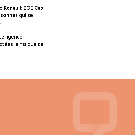
de Renault ZOE Cab
rsonnes qui se
.
telligence
tées, ainsi que de