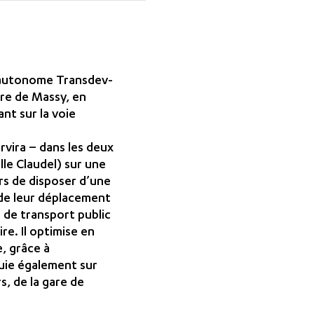
e autonome Transdev-
gare de Massy, en
nt sur la voie
vira – dans les deux
lle Claudel) sur une
urs de disposer d’une
 de leur déplacement
e de transport public
re. Il optimise en
e, grâce à
puie également sur
s, de la gare de