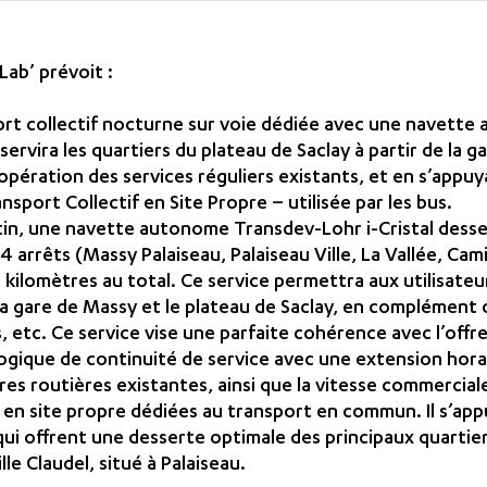
ab’ prévoit :
ort collectif nocturne sur voie dédiée avec une navett
sservira les quartiers du plateau de Saclay à partir de la 
pération des services réguliers existants, et en s’appuya
sport Collectif en Site Propre – utilisée par les bus.
in, une navette autonome Transdev-Lohr i-Cristal desser
4 arrêts (Massy Palaiseau, Palaiseau Ville, La Vallée, Cami
 kilomètres au total. Ce service permettra aux utilisate
 la gare de Massy et le plateau de Saclay, en complément
us, etc. Ce service vise une parfaite cohérence avec l’offr
ogique de continuité de service avec une extension horai
ures routières existantes, ainsi que la vitesse commercial
es en site propre dédiées au transport en commun. Il s’ap
 qui offrent une desserte optimale des principaux quartier
le Claudel, situé à Palaiseau.