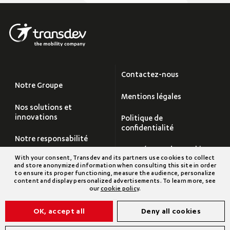
Contactez-nous
Notre Groupe
Mentions légales
Nos solutions et
innovations
Politique de
confidentialité
Notre responsabilité
Paramétrage des cookies
With your consent, Transdev and its partners use cookies to collect
Carrières
and store anonymized information when consulting this site in order
Plan du site
to ensure its proper functioning, measure the audience, personalize
content and display personalized advertisements. To learn more, see
Salle de Presse
our
cookie policy
.
Transdev Groupe
OK, accept all
Deny all cookies
©2026 Transdev